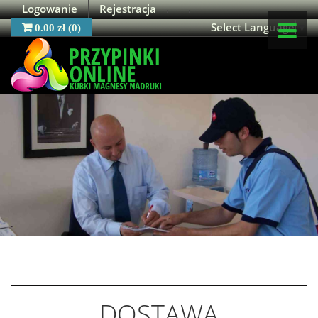
Logowanie
Rejestracja
Select Language
▼
0.00 zł
(
0
)
OFERTA
O NAS
MOJE KONTO
KONTAKT
DOSTAWA