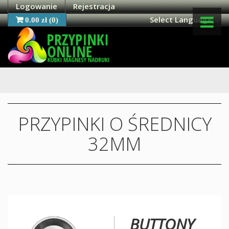
Logowanie
Rejestracja
Select Language
▼
0.00 zł
(
0
)
OFERTA
O NAS
MOJE KONTO
PRZYPINKI O ŚREDNICY
32MM
KONTAKT
BUTTONY