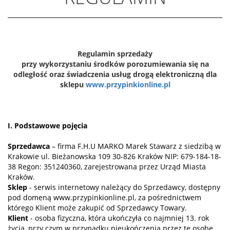
Regulamin sprzedaży
przy wykorzystaniu środków porozumiewania się na
odległość oraz świadczenia usług drogą elektroniczną dla
sklepu
www.przypinkionline.pl
I. Podstawowe pojęcia
Sprzedawca
– firma F.H.U MARKO Marek Stawarz z siedzibą w
Krakowie ul. Bieżanowska 109 30-826 Kraków NIP: 679-184-18-
38 Regon: 351240360, zarejestrowana przez Urząd Miasta
Kraków.
Sklep
- serwis internetowy należący do Sprzedawcy, dostępny
pod domeną www.przypinkionline.pl, za pośrednictwem
którego Klient może zakupić od Sprzedawcy Towary.
Klient
- osoba fizyczna, która ukończyła co najmniej 13. rok
życia, przy czym w przypadku nieukończenia przez tę osobę