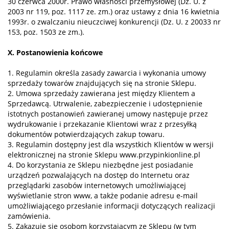
30 czerwca 2000r. Prawo własności przemysłowej (Dz. U. z
2003 nr 119, poz. 1117 ze. zm.) oraz ustawy z dnia 16 kwietnia
1993r. o zwalczaniu nieuczciwej konkurencji (Dz. U. z 20033 nr
153, poz. 1503 ze zm.).
X. Postanowienia końcowe
1. Regulamin określa zasady zawarcia i wykonania umowy
sprzedaży towarów znajdujących się na stronie Sklepu.
2. Umowa sprzedaży zawierana jest między Klientem a
Sprzedawcą. Utrwalenie, zabezpieczenie i udostępnienie
istotnych postanowień zawieranej umowy następuje przez
wydrukowanie i przekazanie Klientowi wraz z przesyłką
dokumentów potwierdzających zakup towaru.
3. Regulamin dostępny jest dla wszystkich Klientów w wersji
elektronicznej na stronie Sklepu www.przypinkionline.pl
4. Do korzystania ze Sklepu niezbędne jest posiadanie
urządzeń pozwalających na dostęp do Internetu oraz
przeglądarki zasobów internetowych umożliwiającej
wyświetlanie stron www, a także podanie adresu e-mail
umożliwiającego przesłanie informacji dotyczących realizacji
zamówienia.
5. Zakazuje się osobom korzystającym ze Sklepu (w tym