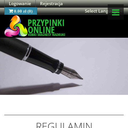
Logowanie
Rejestracja
Select Language
▼
0.00 zł
(
0
)
OFERTA
O NAS
MOJE KONTO
KONTAKT
REGULAMIN